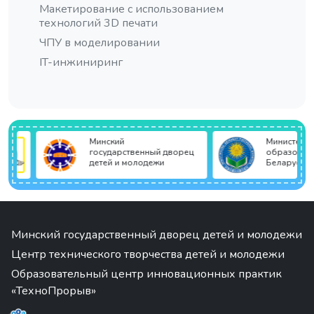
Макетирование с использованием
технологий 3D печати
ЧПУ в моделировании
IT-инжиниринг
Минский
Министерство
государственный дворец
образования 
детей и молодежи
Беларусь
Минский государственный дворец детей и молодежи
Центр технического творчества детей и молодежи
Образовательный центр инновационных практик
«ТехноПрорыв»